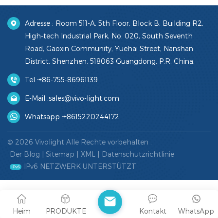
Adresse : Room 511-A, 5th Floor, Block B, Building R2,
High-tech Industrial Park, No. 020, South Seventh
Road, Gaoxin Community, Yuehai Street, Nanshan
District, Shenzhen, 518063 Guangdong, P.R. China.
Tel :
+86-755-86961139
E-Mail :
sales@vivo-light.com
Whatsapp :
+8615220244172
© 2026 Vivolight Alle Rechte vorbehalten .
Der Blog
|
Sitemap
|
XML
|
Datenschutzrichtlinie
IPv6 NETZWERK UNTERSTÜTZT
Heim
PRODUKTE
Kontakt
WhatsApp