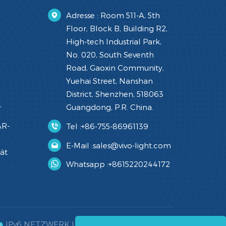
Adresse : Room 511-A, 5th
Floor, Block B, Building R2,
High-tech Industrial Park,
No. 020, South Seventh
Road, Gaoxin Community,
Yuehai Street, Nanshan
District, Shenzhen, 518063
Guangdong, P.R. China.
r
AR-
Tel :
+86-755-86961139
E-Mail :
sales@vivo-light.com
rät
Whatsapp :
+8615220244172
IPv6 NETZWERK UNTERSTÜTZT