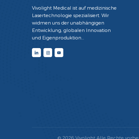
Vivolight Medical ist auf medizinische
Lasertechnologie spezialisiert. Wir
widmen uns der unabhängigen
Entwicklung, globalen Innovation
und Eigenproduktion
minimalinvasiver interventioneller
Diagnose- und Therapiegeräte mit
Lasertechnologie. Durch die
Integration modernster
photoelektrischer Technologie mit
medizinischem und technischem
Know-how beherrschen wir die
Kerntechnologien der
Laserdiagnostik und -therapie, der
Glasfaserkatheter und der
Bildverarbeitung umfassend. Dies
ermöglichte uns die Entwicklung
einer robusten, integrierten
© 2026 Vivolight Alle Rechte vorbe