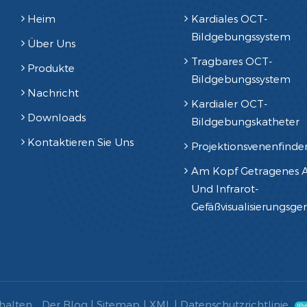
Heim
Kardiales OCT-
Bildgebungssystem
Über Uns
Tragbares OCT-
Produkte
Bildgebungssystem
Nachricht
Kardialer OCT-
Downloads
Bildgebungskatheter
Kontaktieren Sie Uns
Projektionsvenenfinde
Am Kopf Getragenes 
Und Infrarot-
Gefäßvisualisierungsge
halten .
Der Blog
|
Sitemap
|
XML
|
Datenschutzrichtlinie