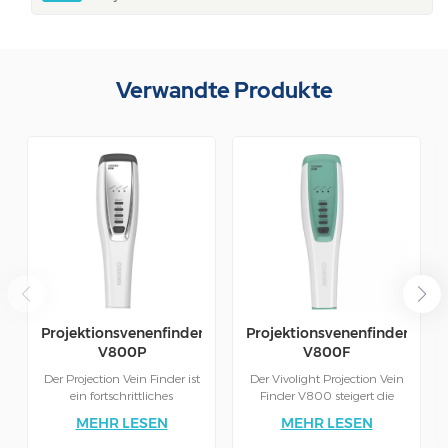
Verwandte Produkte
Projektionsvenenfinder:
Projektionsvenenfinder:
V800P
V800F
Der Projection Vein Finder ist
Der Vivolight Projection Vein
ein fortschrittliches
Finder V800 steigert die
medizinisches Gerät, das
klinische Effizienz, indem er
MEHR LESEN
MEHR LESEN
medizinisches Fachpersonal
eine klare Echtzeitkarte der
bei der schnellen und
Venen direkt auf die Haut