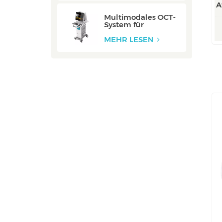
A
Multimodales OCT-
System für
Halsschlagadern:
ZERO
MEHR LESEN