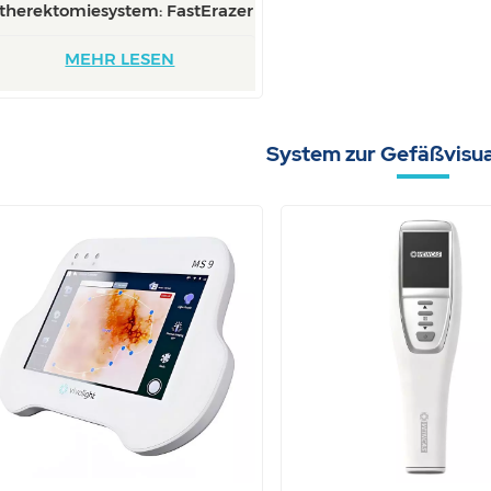
therektomiesystem: FastErazer
CLA-355
MEHR LESEN
System zur Gefäßvisua