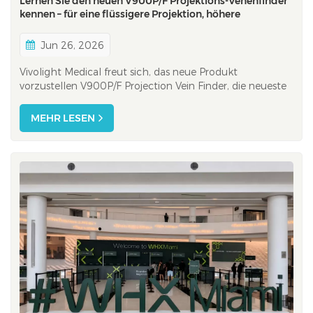
Lernen Sie den neuen V900P/F Projektions-Venenfinder
kennen – für eine flüssigere Projektion, höhere
Tiefengenauigkeit und mehr Farboptionen.
Jun 26, 2026
Vivolight Medical freut sich, das neue Produkt
vorzustellen V900P/F Projection Vein Finder, die neueste
Ergänzung der Produktfamilie zur
Venenvisualisierung. Aufbauend auf dem Modell V800P
MEHR LESEN
bietet das Modell V900P/F eine Reihe von
Verbesserungen, die medizinisches Fachpersonal bei
Gefäßzugangsverfahr...