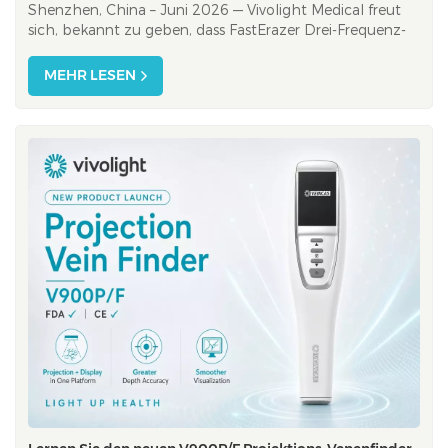
Shenzhen, China – Juni 2026 — Vivolight Medical freut
sich, bekannt zu geben, dass FastErazer Drei-Frequenz-
Nd:YAG-Laser-Atherektomiesystem hat die Zulassung
der chinesischen Arzneimittelbehörde (National Medical
MEHR LESEN
Products Administration) mit der Registrierungsnummer
erhalten. NMPA 20263011296. In Ko...