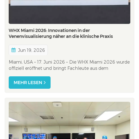
WHX Miami 2026: Innovationen in der
Venenvisualisierung näher an die klinische Praxis
bringen
Jun 19, 2026
Miami, USA – 17. Juni 2026 – Die WHX Miami 2026 wurde
offiziell eröffnet und bringt Fachleute aus dem
Gesundheitswesen, Distributoren und Industriepartner
aus Nordamerika, Lateinamerika und darüber hinaus
MEHR LESEN
zusammen. Als eine der führenden Gesundheitsmessen
in Nord- und Südamerika bietet die WHX Miami...