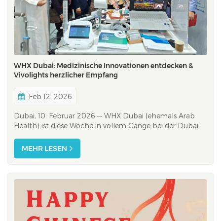
WHX Dubai: Medizinische Innovationen entdecken &
Vivolights herzlicher Empfang
Feb 12, 2026
Dubai, 10. Februar 2026 — WHX Dubai (ehemals Arab
Health) ist diese Woche in vollem Gange bei der Dubai
Exhibition Centre (DEC)Die Veranstaltung bringt
Innovatoren, Kliniker und Industriepartner aus der Region
MEHR LESEN
und darüber hinaus zusammen. Die Ausstellungsfläche
vermittelt den Eindruck, als würde man...