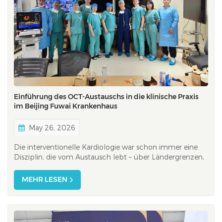
Einführung des OCT-Austauschs in die klinische Praxis
im Beijing Fuwai Krankenhaus
May 26, 2026
Die interventionelle Kardiologie war schon immer eine
Disziplin, die vom Austausch lebt – über Ländergrenzen,
Erfahrungsniveaus und klinische Kulturen hinweg. Auf
dem CIT 2026, einem der wichtigsten Kongresse für
MEHR LESEN
interventionelle Kardiologie im asiatisch-pazifischen
Raum, war dieser Geist des Austau...