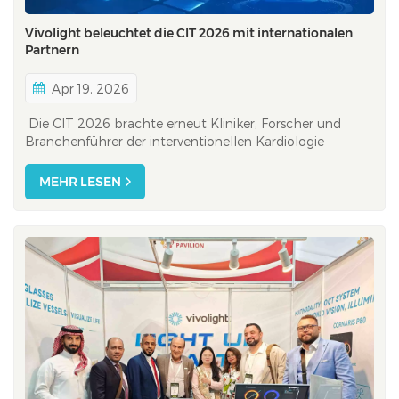
Vivolight beleuchtet die CIT 2026 mit internationalen
Partnern
Apr 19, 2026
Die CIT 2026 brachte erneut Kliniker, Forscher und
Branchenführer der interventionellen Kardiologie
zusammen – diesmal mit einer klaren Botschaft:
Fortschritte in diesem Bereich sind global. Als eine der
MEHR LESEN
einflussreichsten Plattformen für interventionelle
Kardiologie im asiatisch-pazifischen Raum di...