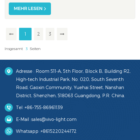
Dubai Exhibition Centre (DEC), die zusammengeführt
werden Mehr als 4.300 Aussteller und Vertreter der
MEHR LESEN
Akteure im Gesundheitswesen Mehr als 180 Länder, mit
Über 235.000 professionelle Besuche...
1
2
3
Insgesamt
3
Seiten
Adresse : Room 511-A, 5th Floor, Block B, Building R2,
High-tech Industrial Park, No. 020, South Seventh
Road, Gaoxin Community, Yuehai Street, Nanshan
District, Shenzhen, 518063 Guangdong, P.R. China.
Tel :
+86-755-86961139
E-Mail :
sales@vivo-light.com
Whatsapp :
+8615220244172