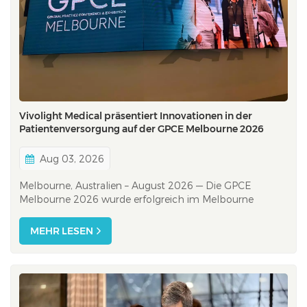
Vivolight Medical präsentiert Innovationen in der
Patientenversorgung auf der GPCE Melbourne 2026
Aug 03, 2026
Melbourne, Australien – August 2026 — Die GPCE
Melbourne 2026 wurde erfolgreich im Melbourne
Convention and Exhibition Centre abgeschlossen und
brachte Allgemeinmediziner, Krankenschwestern,
MEHR LESEN
Praxismanager, Assistenzärzte, Angehörige verwandter
Gesundheitsberufe und Industriepar...