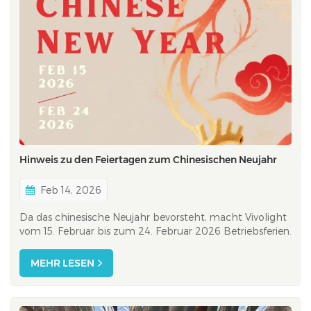
Hinweis zu den Feiertagen zum Chinesischen Neujahr
Feb 14, 2026
Da das chinesische Neujahr bevorsteht, macht Vivolight
vom 15. Februar bis zum 24. Februar 2026 Betriebsferien.
Während dieser Zeit können unsere Antwortzeiten länger
als üblich sein. Wir danken Ihnen herzlich für Ihre Geduld
MEHR LESEN
und Ihr Verständnis. Bei Vivolight war es schon immer
unsere Mission, med...