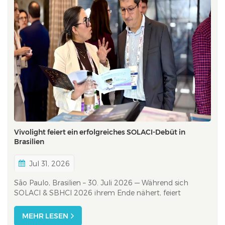
Vivolight feiert ein erfolgreiches SOLACI-Debüt in
Brasilien
Jul 31, 2026
São Paulo, Brasilien – 30. Juli 2026 — Während sich
SOLACI & SBHCI 2026 ihrem Ende nähert, feiert
Vivolight Medical einen erfolgreichen ersten Auftritt auf
einem der führenden Kongresse für interventionelle
MEHR LESEN
Kardiologie in Lateinamerika. Die Markteinführung