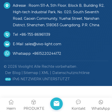
Adresse : Room 511-A, 5th Floor, Block B, Building R2,
High-tech Industrial Park, No. 020, South Seventh
Road, Gaoxin Community, Yuehai Street, Nanshan
District, Shenzhen, 518063 Guangdong, P.R. China.
Tel :
+86-755-86961139
E-Mail :
sales@vivo-light.com
Whatsapp :
+8615220244172
© 2026 Vivolight Alle Rechte vorbehalten .
Der Blog
|
Sitemap
|
XML
|
Datenschutzrichtlinie
IPv6 NETZWERK UNTERSTÜTZT
Heim
PRODUKTE
Kontakt
WhatsApp