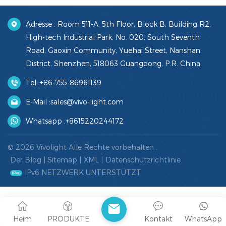
Adresse : Room 511-A, 5th Floor, Block B, Building R2,
High-tech Industrial Park, No. 020, South Seventh
Road, Gaoxin Community, Yuehai Street, Nanshan
District, Shenzhen, 518063 Guangdong, P.R. China.
Tel :
+86-755-86961139
E-Mail :
sales@vivo-light.com
Whatsapp :
+8615220244172
© 2026 Vivolight Alle Rechte vorbehalten .
Der Blog
|
Sitemap
|
XML
|
Datenschutzrichtlinie
IPv6 NETZWERK UNTERSTÜTZT
Heim
PRODUKTE
Kontakt
WhatsApp