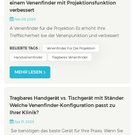
einem Venenfinder mit Projektionsfunktion
verbessert
Feb 09, 2026
A Venenfinder für die Projektion Es erhöht Ihre
Treffsicherheit bei der Venenpunktion und verbessert
die Erfahrung für Sie und Ihre Patienten grundlegend.
BELIEBTE TAGS :
Venenfinder Für Die Projektion
Sie werden eine deutliche Steigerung der Erfolgsrate
beim ersten Versuch, weniger Komplikationen und
Handvenenfinder
Tragbares Venenfinder
geringere Schmerzen feststellen.Mit dieser T...
MEHR LESEN
Tragbares Handgerät vs. Tischgerät mit Ständer:
Welche Venenfinder-Konfiguration passt zu
Ihrer Klinik?
Apr 17, 2026
Sie benötigen das beste Gerät für Ihre Praxis. Wenn Sie