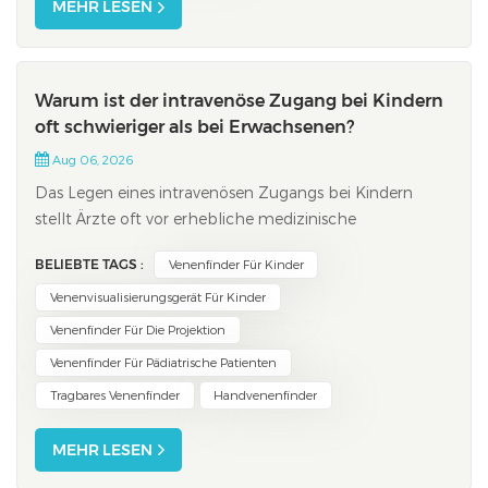
MEHR LESEN
Warum ist der intravenöse Zugang bei Kindern
oft schwieriger als bei Erwachsenen?
Aug 06, 2026
Das Legen eines intravenösen Zugangs bei Kindern
stellt Ärzte oft vor erhebliche medizinische
Herausforderungen. Besondere anatomische
BELIEBTE TAGS :
Venenfinder Für Kinder
Gegebenheiten wie der geringe Gefäßdurchmesser und
das Babyspeck erschweren die Darstellung peripherer
Venenvisualisierungsgerät Für Kinder
Venen. Hoher Stress kann bei Kindern zu einer
Venenfinder Für Die Projektion
plötzlichen Gefä...
Venenfinder Für Pädiatrische Patienten
Tragbares Venenfinder
Handvenenfinder
MEHR LESEN