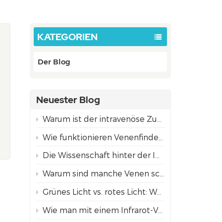
KATEGORIEN
Der Blog
Neuester Blog
Warum ist der intravenöse Zugang bei Kindern oft schwieriger als bei Erwachsenen?
Wie funktionieren Venenfinder mittels Projektion? Die Wissenschaft hinter der NIR-Technologie
Die Wissenschaft hinter der Infrarot-Venenvisualisierungstechnologie
Warum sind manche Venen schwer zu finden?
Grünes Licht vs. rotes Licht: Welcher Projektionsmodus zur Venenfindung eignet sich am besten für unterschiedliche Hauttöne?
Wie man mit einem Infrarot-Venenfinder Venen für ein sicheres Einführen von Nadeln findet