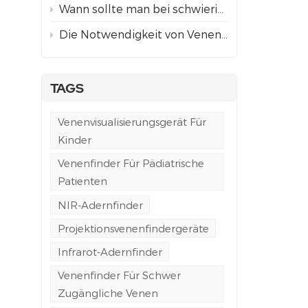
Wann sollte man bei schwierigem Venenzugang einen Venenfinder mit Projektion anstelle einer ultraschallgestützten Punktion verwenden?
Die Notwendigkeit von Venenfindern in der Notfall- und Rettungswagenversorgung
TAGS
Venenvisualisierungsgerät Für
Kinder
Venenfinder Für Pädiatrische
Patienten
NIR-Adernfinder
Projektionsvenenfindergeräte
Infrarot-Adernfinder
Venenfinder Für Schwer
Zugängliche Venen