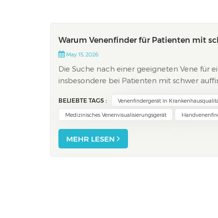
Warum Venenfinder für Patienten mit s
May 15, 2026
Die Suche nach einer geeigneten Vene für ei
insbesondere bei Patienten mit schwer auff
ersten Versuch einen Misserfolg, und etwa 
BELIEBTE TAGS :
Venenfindergerät In Krankenhausqualit
können Un...
Medizinisches Venenvisualisierungsgerät
Handvenenfin
MEHR LESEN