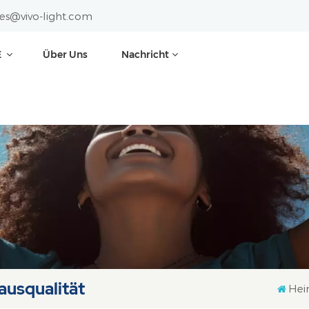
les@vivo-light.com
E
Über Uns
Nachricht
ausqualität
He