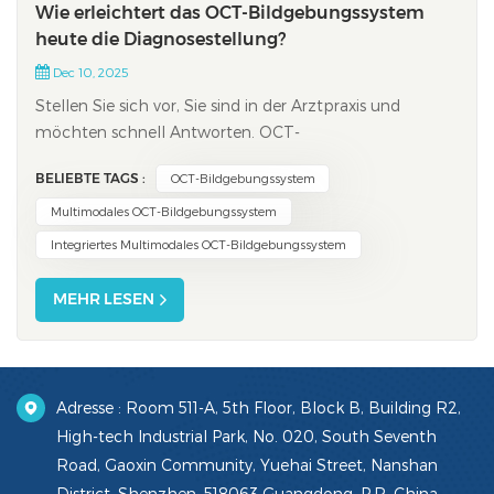
Wie erleichtert das OCT-Bildgebungssystem
heute die Diagnosestellung?
Dec 10, 2025
Stellen Sie sich vor, Sie sind in der Arztpraxis und
möchten schnell Antworten. OCT-
BildgebungssystemSie erhalten schneller Ergebnisse.
BELIEBTE TAGS :
OCT-Bildgebungssystem
Für Sie entstehen keine Schmerzen oder Risiken. Dank
dieser Technologie kann Ihr Arzt sofort in Ihren Körper
Multimodales OCT-Bildgebungssystem
sehen. Sie erhalten präzisere Diagnosen und müssen
Integriertes Multimodales OCT-Bildgebungssystem
weni...
MEHR LESEN
Adresse : Room 511-A, 5th Floor, Block B, Building R2,
High-tech Industrial Park, No. 020, South Seventh
Road, Gaoxin Community, Yuehai Street, Nanshan
District, Shenzhen, 518063 Guangdong, P.R. China.