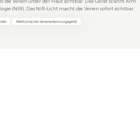
t die Venen unter der Haut sichtbar. Das Gerät scannt Arm
gie (NIR). Das NIR-Licht macht die Venen sofort sichtbar,
den können. Dadurch erzielen Sie bessere Ergebnisse und...
nder
Medizinisches Venenerkennungsgerät