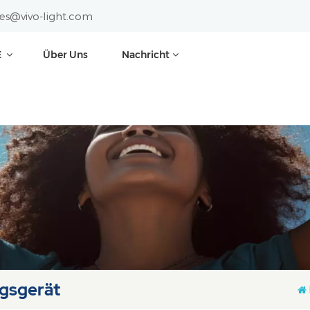
les@vivo-light.com
E
Über Uns
Nachricht
gsgerät