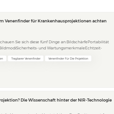
nem Venenfinder für Krankenhausprojektionen achten
chauen Sie sich diese fünf Dinge an:BildschärfePortabilität
BildmodiSicherheits- und WartungsmerkmaleEchtzeit-
n Instruments kann Pflegekräften helfen, Venen besser zu
nen
Tragbarer Venenfinder
Venenfinder Für Die Projektion
rojektion? Die Wissenschaft hinter der NIR-Technologie