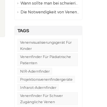
Wann sollte man bei schwierigem Venenzugang einen Venenfinder mit Projektion anstelle einer ultraschallgestützten Punktion verwenden?
Die Notwendigkeit von Venenfindern in der Notfall- und Rettungswagenversorgung
TAGS
Venenvisualisierungsgerät Für
Kinder
Venenfinder Für Pädiatrische
Patienten
NIR-Adernfinder
Projektionsvenenfindergeräte
Infrarot-Adernfinder
Venenfinder Für Schwer
Zugängliche Venen