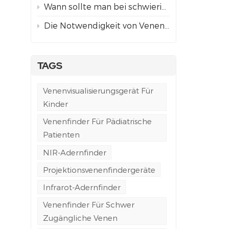
Wann sollte man bei schwierigem Venenzugang einen Venenfinder mit Projektion anstelle einer ultraschallgestützten Punktion verwenden?
Die Notwendigkeit von Venenfindern in der Notfall- und Rettungswagenversorgung
TAGS
Venenvisualisierungsgerät Für
Kinder
Venenfinder Für Pädiatrische
Patienten
NIR-Adernfinder
Projektionsvenenfindergeräte
Infrarot-Adernfinder
Venenfinder Für Schwer
Zugängliche Venen