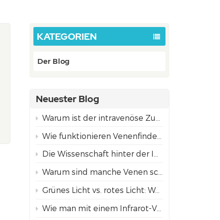
KATEGORIEN
Der Blog
Neuester Blog
Warum ist der intravenöse Zugang bei Kindern oft schwieriger als bei Erwachsenen?
Wie funktionieren Venenfinder mittels Projektion? Die Wissenschaft hinter der NIR-Technologie
Die Wissenschaft hinter der Infrarot-Venenvisualisierungstechnologie
Warum sind manche Venen schwer zu finden?
Grünes Licht vs. rotes Licht: Welcher Projektionsmodus zur Venenfindung eignet sich am besten für unterschiedliche Hauttöne?
Wie man mit einem Infrarot-Venenfinder Venen für ein sicheres Einführen von Nadeln findet