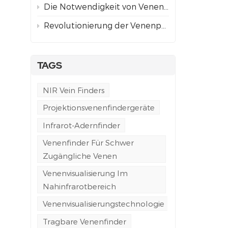
Die Notwendigkeit von Venenfindern in der Notfall- und Rettungswagenversorgung
Revolutionierung der Venenpunktion: Ausführliche Analyse und Auswahlhilfe für den neuen Vivolight V900P Venenfinder
TAGS
NIR Vein Finders
Projektionsvenenfindergeräte
Infrarot-Adernfinder
Venenfinder Für Schwer
Zugängliche Venen
Venenvisualisierung Im
Nahinfrarotbereich
Venenvisualisierungstechnologie
Tragbare Venenfinder