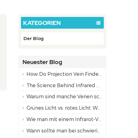
KATEGORIEN
Der Blog
Neuester Blog
How Do Projection Vein Finders Work? The Science Behind NIR Technology
The Science Behind Infrared Vein Visualization Technology
Warum sind manche Venen schwer zu finden?
Grünes Licht vs. rotes Licht: Welcher Projektionsmodus zur Venenfindung eignet sich am besten für unterschiedliche Hauttöne?
Wie man mit einem Infrarot-Venenfinder Venen für ein sicheres Einführen von Nadeln findet
Wann sollte man bei schwierigem Venenzugang einen Venenfinder mit Projektion anstelle einer ultraschallgestützten Punktion verwenden?