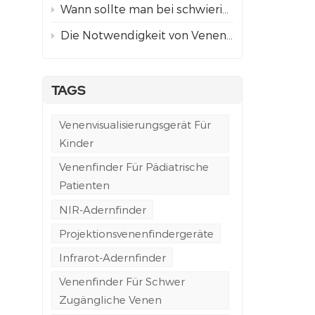
Wann sollte man bei schwierigem Venenzugang einen Venenfinder mit Projektion anstelle einer ultraschallgestützten Punktion verwenden?
Die Notwendigkeit von Venenfindern in der Notfall- und Rettungswagenversorgung
TAGS
Venenvisualisierungsgerät Für
Kinder
Venenfinder Für Pädiatrische
Patienten
NIR-Adernfinder
Projektionsvenenfindergeräte
Infrarot-Adernfinder
Venenfinder Für Schwer
Zugängliche Venen