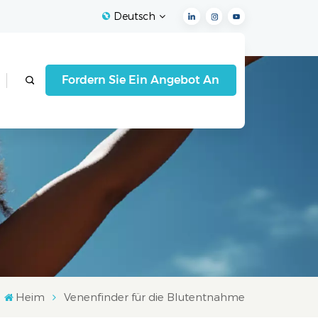
Deutsch
English
Fordern Sie Ein Angebot An
Français
Español
Deutsch
Italiano
العربية
Heim
Venenfinder für die Blutentnahme