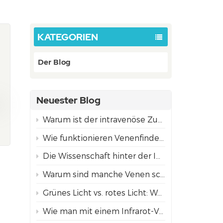
KATEGORIEN
Der Blog
Neuester Blog
Warum ist der intravenöse Zugang bei Kindern oft schwieriger als bei Erwachsenen?
Wie funktionieren Venenfinder mittels Projektion? Die Wissenschaft hinter der NIR-Technologie
Die Wissenschaft hinter der Infrarot-Venenvisualisierungstechnologie
Warum sind manche Venen schwer zu finden?
Grünes Licht vs. rotes Licht: Welcher Projektionsmodus zur Venenfindung eignet sich am besten für unterschiedliche Hauttöne?
Wie man mit einem Infrarot-Venenfinder Venen für ein sicheres Einführen von Nadeln findet