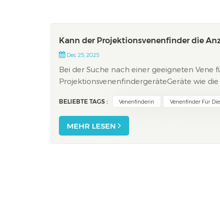
Kann der Projektionsvenenfinder die Anz
Dec 25, 2025
Bei der Suche nach einer geeigneten Vene f
ProjektionsvenenfindergeräteGeräte wie di
Unterschied machen. Studien zeigen, dass di
BELIEBTE TAGS :
Venenfinderin
Venenfinder Für Di
87,1 % ste...
MEHR LESEN