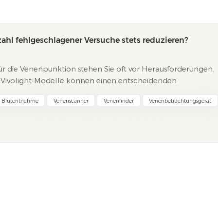
ahl fehlgeschlagener Versuche stets reduzieren?
ür die Venenpunktion stehen Sie oft vor Herausforderungen.
e Vivolight-Modelle können einen entscheidenden
e Erfolgsrate beim ersten Versuch mit diesen Geräten auf
e Blutentnahme
Venenscanner
Venenfinder
Venenbetrachtungsgerät