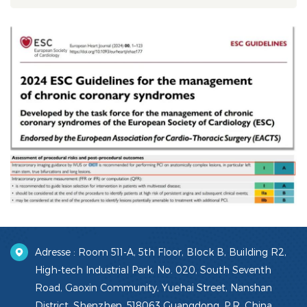
Adresse : Room 511-A, 5th Floor, Block B, Building R2,
High-tech Industrial Park, No. 020, South Seventh
Road, Gaoxin Community, Yuehai Street, Nanshan
District, Shenzhen, 518063 Guangdong, P.R. China.