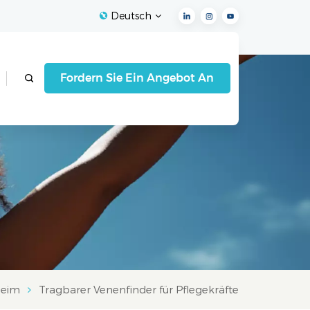
Deutsch
English
Fordern Sie Ein Angebot An
Français
Español
Deutsch
Italiano
العربية
eim
Tragbarer Venenfinder für Pflegekräfte