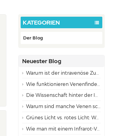
KATEGORIEN
Der Blog
Neuester Blog
Warum ist der intravenöse Zugang bei Kindern oft schwieriger als bei Erwachsenen?
Wie funktionieren Venenfinder mittels Projektion? Die Wissenschaft hinter der NIR-Technologie
Die Wissenschaft hinter der Infrarot-Venenvisualisierungstechnologie
Warum sind manche Venen schwer zu finden?
Grünes Licht vs. rotes Licht: Welcher Projektionsmodus zur Venenfindung eignet sich am besten für unterschiedliche Hauttöne?
Wie man mit einem Infrarot-Venenfinder Venen für ein sicheres Einführen von Nadeln findet