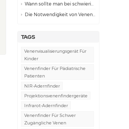
Wann sollte man bei schwierigem Venenzugang einen Venenfinder mit Projektion anstelle einer ultraschallgestützten Punktion verwenden?
Die Notwendigkeit von Venenfindern in der Notfall- und Rettungswagenversorgung
TAGS
Venenvisualisierungsgerät Für
Kinder
Venenfinder Für Pädiatrische
Patienten
NIR-Adernfinder
Projektionsvenenfindergeräte
Infrarot-Adernfinder
Venenfinder Für Schwer
Zugängliche Venen