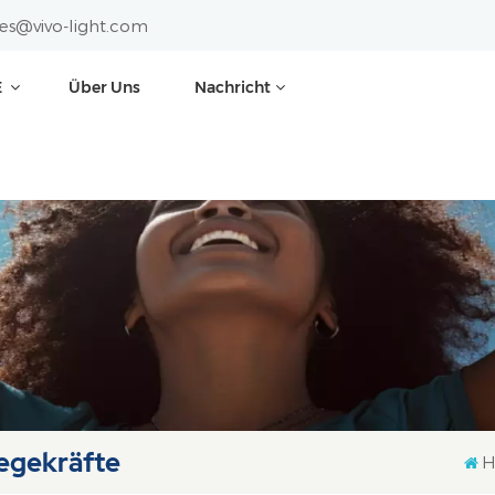
les@vivo-light.com
E
Über Uns
Nachricht
legekräfte
H