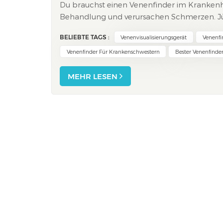
Du brauchst einen Venenfinder im Krankenh
Behandlung und verursachen Schmerzen. Jün
manchen Regionen in bis zu 55 % der Fälle 
BELIEBTE TAGS :
Venenvisualisierungsgerät
Venenfi
Nachfrage nach Venensu...
Venenfinder Für Krankenschwestern
Bester Venenfinde
MEHR LESEN