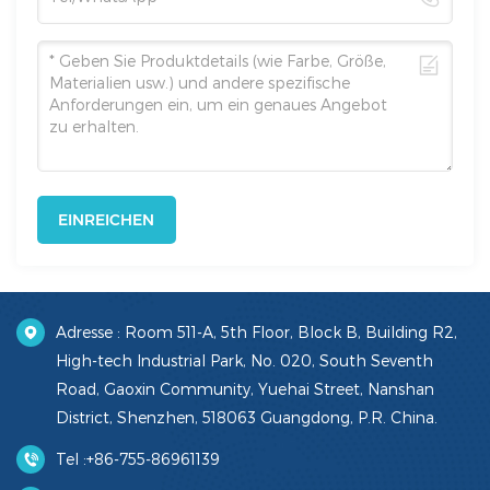
EINREICHEN
Adresse : Room 511-A, 5th Floor, Block B, Building R2,
High-tech Industrial Park, No. 020, South Seventh
Road, Gaoxin Community, Yuehai Street, Nanshan
District, Shenzhen, 518063 Guangdong, P.R. China.
Tel :
+86-755-86961139