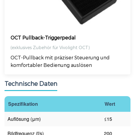
OCT Pullback-Triggerpedal
(exklusives Zubehör für Vivolight OCT)
OCT-Pullback mit präziser Steuerung und
komfortabler Bedienung auslösen
Technische Daten
Spezifikation
Wert
Auflösung (μm)
≤15
Bildfrequenz (f/s)
200