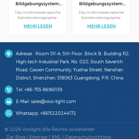
Bildgebungssystem:
Bildgebungssystem:
P80/P80-E
Mobile/Mobile-E
Das multimodale optische
Das multimodale optische
Kohärenztomographie-
Kohärenztomographie-
System (OCT) ist ein
System (OCT) ist ein
MEHR LESEN
MEHR LESEN
fortschrittliches
fortschrittliches
intravaskuläres
Bildgebungssystem für
Bildgebungssystem, das
umfassende
umfassende
Diagnosefunktionen. Es
Diagnosemöglichkeiten
bietet eine beispiellose
Adresse : Room 511-A, 5th Floor, Block B, Building R2,
bietet. Das System integriert
Bildauflösung und Leistung
mehrere Techniken und
für die detaillierte
High-tech Industrial Park, No. 020, South Seventh
bietet eine beispiellose und
Visualisierung von
Road, Gaoxin Community, Yuehai Street, Nanshan
detaillierte Visualisierung
Gewebestrukturen.
vaskulärer
TragbarHochauflösende
District, Shenzhen, 518063 Guangdong, P.R. China.
Gewebestrukturen zur PCI-
BildgebungAutomatische
Führung. Multimodale
Messung von
Tel :
+86-755-86961139
IntegrationHochauflösende
LumenSicherheit und
BildgebungAutomatische
Zuverlässigkeit
E-Mail :
sales@vivo-light.com
Messung von
LumenSicherheit und
Zuverlässigkeit
Whatsapp :
+8615220244172
© 2026 Vivolight Alle Rechte vorbehalten .
Der Blog
|
Sitemap
|
XML
|
Datenschutzrichtlinie