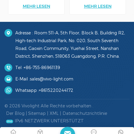
medizinisches Gerät, das
klinische Effizienz, indem er
MEHR LESEN
MEHR LESEN
medizinisches Fachpersonal
eine klare Echtzeitkarte der
bei der schnellen und
Venen direkt auf die Haut
präzisen Lokalisierung von
projiziert. Diese nicht-invasive
Venen unterstützt. Mithilfe
Technologie reduziert
modernster Infrarot-
Fehlversuche, verbessert den
Adresse : Room 511-A, 5th Floor, Block B, Building R2,
Projektionstechnologie
Patientenkomfort und
projiziert das Gerät ein
unterstützt medizinisches
High-tech Industrial Park, No. 020, South Seventh
Echtzeitbild der Venen auf
Fachpersonal bei der
Road, Gaoxin Community, Yuehai Street, Nanshan
die Haut und erleichtert
Durchführung präziser
Ärzten so die
Venenpunktionen.
District, Shenzhen, 518063 Guangdong, P.R. China.
Venenpunktion.
InfrarotlichttechnologiePräzise
InfrarotlichttechnologiePräzise
VenenerkennungVerbesserte
Tel :
+86-755-86961139
VenenerkennungVerbesserte
EffizienzBenutzerfreundliches
EffizienzBenutzerfreundliches
Design
E-Mail :
sales@vivo-light.com
Design
Whatsapp :
+8615220244172
© 2026 Vivolight Alle Rechte vorbehalten .
Der Blog
|
Sitemap
|
XML
|
Datenschutzrichtlinie
IPv6 NETZWERK UNTERSTÜTZT