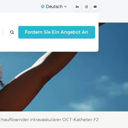
Deutsch
English
Fordern Sie Ein Angebot An
Français
Español
Deutsch
Italiano
العربية
hauflösender intravaskulärer OCT-Katheter F2