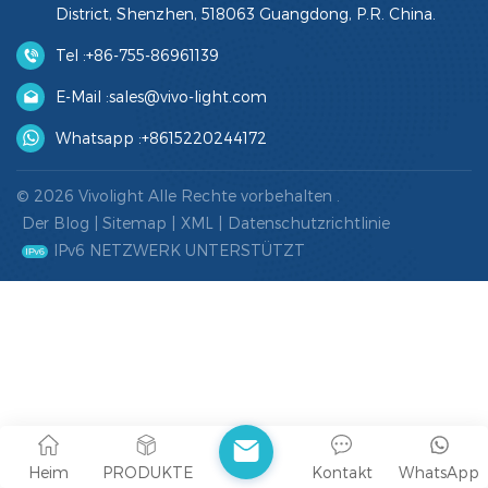
District, Shenzhen, 518063 Guangdong, P.R. China.
Tel :
+86-755-86961139
E-Mail :
sales@vivo-light.com
Whatsapp :
+8615220244172
© 2026 Vivolight Alle Rechte vorbehalten .
Der Blog
|
Sitemap
|
XML
|
Datenschutzrichtlinie
IPv6 NETZWERK UNTERSTÜTZT
Heim
PRODUKTE
Kontakt
WhatsApp