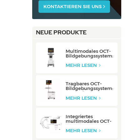
KONTAKTIEREN SIE UNS
NEUE PRODUKTE
Multimodales OCT-
Bildgebungssystem:
P80/P80-E
MEHR LESEN
Tragbares OCT-
Bildgebungssystem:
Mobile/Mobile-E
MEHR LESEN
Integriertes
multimodales OCT-
Bildgebungssystem:
Integriert
MEHR LESEN