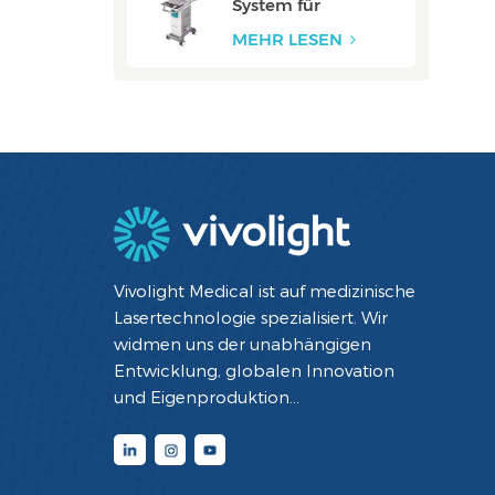
System für
Halsschlagadern:
ZERO
MEHR LESEN
Vivolight Medical ist auf medizinische
Lasertechnologie spezialisiert. Wir
widmen uns der unabhängigen
Entwicklung, globalen Innovation
und Eigenproduktion
minimalinvasiver interventioneller
Diagnose- und Therapiegeräte mit
Lasertechnologie. Durch die