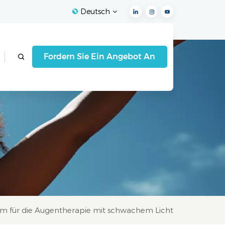
Deutsch
English
Fordern Sie Ein Angebot An
Français
Español
Deutsch
Italiano
العربية
rm für die Augentherapie mit schwachem Licht