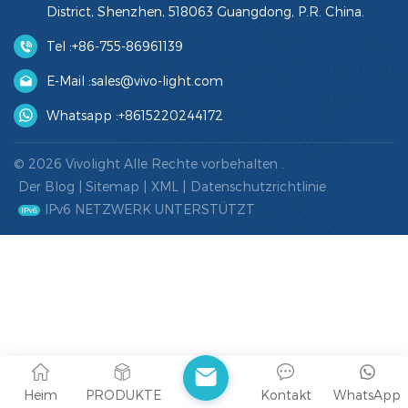
District, Shenzhen, 518063 Guangdong, P.R. China.
Tel :
+86-755-86961139
E-Mail :
sales@vivo-light.com
Whatsapp :
+8615220244172
© 2026 Vivolight Alle Rechte vorbehalten .
Der Blog
|
Sitemap
|
XML
|
Datenschutzrichtlinie
IPv6 NETZWERK UNTERSTÜTZT
Heim
PRODUKTE
Kontakt
WhatsApp