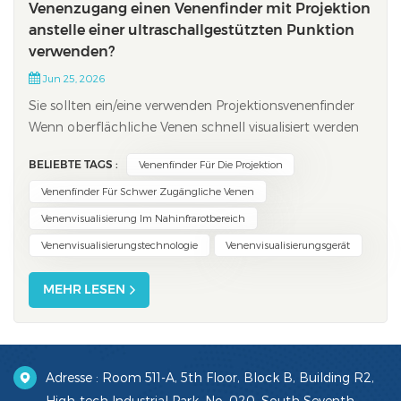
Venenzugang einen Venenfinder mit Projektion
anstelle einer ultraschallgestützten Punktion
verwenden?
Jun 25, 2026
Sie sollten ein/eine verwenden Projektionsvenenfinder
Wenn oberflächliche Venen schnell visualisiert werden
müssen, insbesondere bei Patienten mit schwieriger
BELIEBTE TAGS :
Venenfinder Für Die Projektion
Anatomie, ist die Ultraschallführung von Vorteil. Sie
eignet sich besonders gut zur Lokalisierung tiefer
Venenfinder Für Schwer Zugängliche Venen
liegender Venen oder wenn in schwier...
Venenvisualisierung Im Nahinfrarotbereich
Venenvisualisierungstechnologie
Venenvisualisierungsgerät
MEHR LESEN
Adresse : Room 511-A, 5th Floor, Block B, Building R2,
High-tech Industrial Park, No. 020, South Seventh