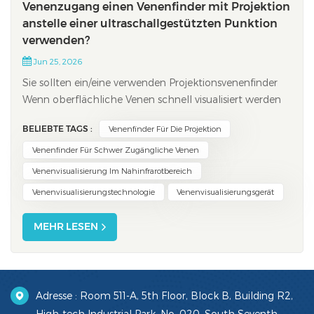
Venenzugang einen Venenfinder mit Projektion
anstelle einer ultraschallgestützten Punktion
verwenden?
Jun 25, 2026
Sie sollten ein/eine verwenden Projektionsvenenfinder
Wenn oberflächliche Venen schnell visualisiert werden
müssen, insbesondere bei Patienten mit schwieriger
BELIEBTE TAGS :
Venenfinder Für Die Projektion
Anatomie, ist die Ultraschallführung von Vorteil. Sie
eignet sich besonders gut zur Lokalisierung tiefer
Venenfinder Für Schwer Zugängliche Venen
liegender Venen oder wenn in schwier...
Venenvisualisierung Im Nahinfrarotbereich
Venenvisualisierungstechnologie
Venenvisualisierungsgerät
MEHR LESEN
Adresse : Room 511-A, 5th Floor, Block B, Building R2,
High-tech Industrial Park, No. 020, South Seventh