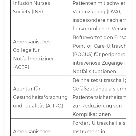
Infusion Nurses
Patienten mit schwierige
Society (INS)
Venenzugang (DVA),
insbesondere nach erfolg
herkömmlichen Versuchen
Befürwortet den Einsatz 
Amerikanisches
Point-of-Care-Ultraschall
College für
(POCUS) für periphere
Notfallmediziner
intravenöse Zugänge in
(ACEP)
Notfallsituationen.
Beinhaltet ultraschallges
Agentur für
Gefäßzugänge als empfoh
Gesundheitsforschung
Patientensicherheitsma
und -qualität (AHRQ)
zur Reduzierung von
Komplikationen.
Fördert Ultraschall als zen
Amerikanisches
Instrument in