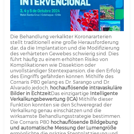
Die Behandlung verkalkter Koronararterien
stellt traditionell eine große Herausforderung
dar, da die Implantation und die Modifizierung
des verhärteten Gewebes schwierig sind. Dies
führt häufig zu einem erhöhten Risiko von
Komplikationen wie Dissektion oder
unvollständiger Stentexpansion, die den Erfolg
des Eingriffs gefährden können. Mithilfe des
Cornaris P80 gelang es Dr. Sarango und Dr.
Alvarado jedoch,
hochauflösende intravaskuläre
Bilder in Echtzeit
Das einzigartige
Intelligente
Verkalkungsbewertung (ICA)
Mithilfe dieser
Funktion konnten sie den Schweregrad der
Verkalkung genau einschätzen und die
wirksamste Behandlungsstrategie bestimmen.
Die Cornaris P80
hochauflösende Bildgebung
und automatische Messung der Lumengröße
ermöglichte die präzise Stentplatzierung und