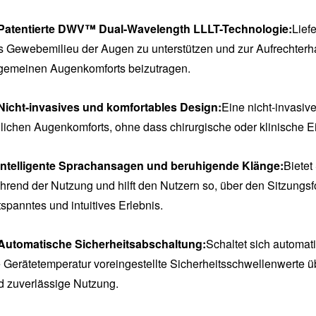
Patentierte DWV™ Dual-Wavelength LLLT-Technologie:
Liefe
s Gewebemilieu der Augen zu unterstützen und zur Aufrechterhal
lgemeinen Augenkomforts beizutragen.
Nicht-invasives und komfortables Design:
Eine nicht-invasiv
glichen Augenkomforts, ohne dass chirurgische oder klinische Ein
Intelligente Sprachansagen und beruhigende Klänge:
Bietet
rend der Nutzung und hilft den Nutzern so, über den Sitzungsfort
tspanntes und intuitives Erlebnis.
Automatische Sicherheitsabschaltung:
Schaltet sich automat
e Gerätetemperatur voreingestellte Sicherheitsschwellenwerte üb
d zuverlässige Nutzung.