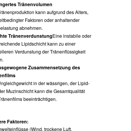
ingertes Tränenvolumen
ränenproduktion kann aufgrund des Alters,
ltbedingter Faktoren oder anhaltender
elastung abnehmen.
hte Tränenverdunstung
Eine instabile oder
eichende Lipidschicht kann zu einer
lleren Verdunstung der Tränenflüssigkeit
n.
usgewogene Zusammensetzung des
enfilms
ngleichgewicht in der wässrigen, der Lipid-
der Muzinschicht kann die Gesamtqualität
ränenfilms beeinträchtigen.
ere Faktoren:
welteinflüsse (Wind, trockene Luft,