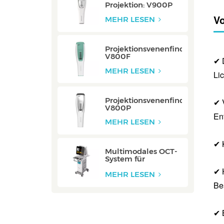
Projektion: V900P
V
MEHR LESEN
Projektionsvenenfinder:
V800F
✔ 
MEHR LESEN
Lic
Projektionsvenenfinder:
✔ 
V800P
En
MEHR LESEN
✔ 
Multimodales OCT-
System für
Halsschlagadern:
✔ 
ZERO
MEHR LESEN
Be
✔ 