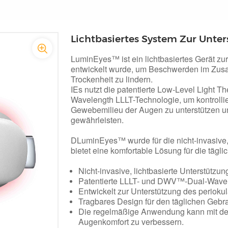
Lichtbasiertes System Zur Unte
LuminEyes™ ist ein lichtbasiertes Gerät zu
entwickelt wurde, um Beschwerden im Zus
Trockenheit zu lindern.
I
Es nutzt die patentierte Low-Level Light 
Wavelength LLLT-Technologie, um kontrollie
Gewebemilieu der Augen zu unterstützen u
gewährleisten.
D
LuminEyes™ wurde für die nicht-invasive
bietet eine komfortable Lösung für die täg
Nicht-invasive, lichtbasierte Unterstütz
Patentierte LLLT- und DWV™-Dual-Wavel
Entwickelt zur Unterstützung des periok
Tragbares Design für den täglichen Geb
Die regelmäßige Anwendung kann mit der 
Augenkomfort zu verbessern.