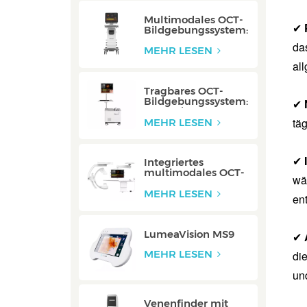
Multimodales OCT-
✔
Bildgebungssystem:
P80/P80-E
da
MEHR LESEN
al
Tragbares OCT-
Bildgebungssystem:
✔
Mobile/Mobile-E
tä
MEHR LESEN
✔
Integriertes
multimodales OCT-
wäh
Bildgebungssystem:
Integriert
MEHR LESEN
en
LumeaVision MS9
✔
MEHR LESEN
di
un
Venenfinder mit