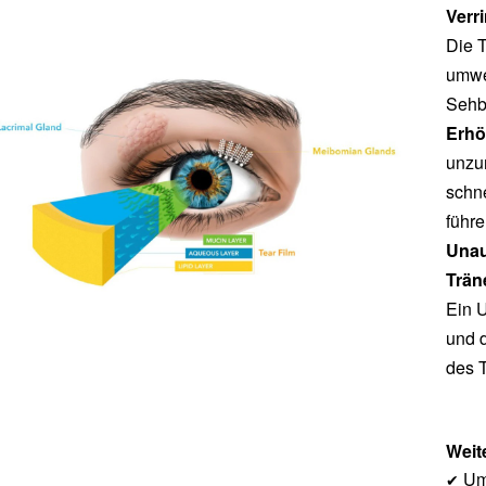
Verr
Die T
umwe
Sehb
Erhö
unzur
schne
führe
Una
Trän
Ein U
und 
des T
Weit
Um
✔