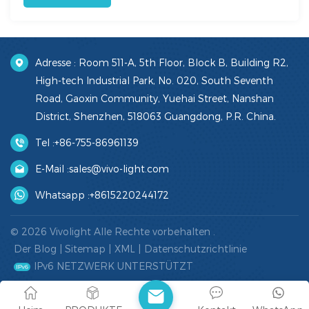
Adresse : Room 511-A, 5th Floor, Block B, Building R2,
High-tech Industrial Park, No. 020, South Seventh
Road, Gaoxin Community, Yuehai Street, Nanshan
District, Shenzhen, 518063 Guangdong, P.R. China.
Tel :
+86-755-86961139
E-Mail :
sales@vivo-light.com
Whatsapp :
+8615220244172
© 2026 Vivolight Alle Rechte vorbehalten .
Der Blog
|
Sitemap
|
XML
|
Datenschutzrichtlinie
IPv6 NETZWERK UNTERSTÜTZT