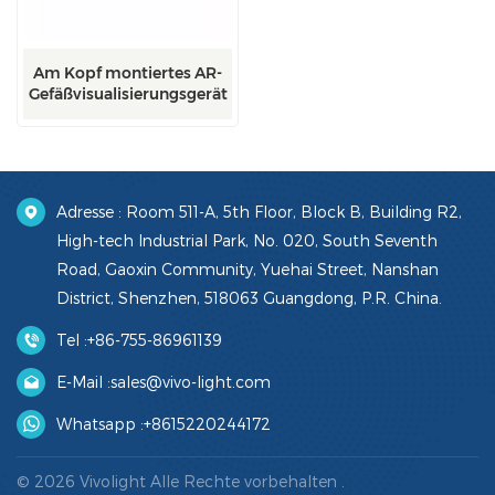
Am Kopf montiertes AR-
Gefäßvisualisierungsgerät
Adresse : Room 511-A, 5th Floor, Block B, Building R2,
High-tech Industrial Park, No. 020, South Seventh
Road, Gaoxin Community, Yuehai Street, Nanshan
District, Shenzhen, 518063 Guangdong, P.R. China.
Tel :
+86-755-86961139
E-Mail :
sales@vivo-light.com
Whatsapp :
+8615220244172
© 2026 Vivolight Alle Rechte vorbehalten .