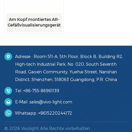
Am Kopf montiertes AR-
Gefäßvisualisierungsgerät
Adresse : Room 511-A, 5th Floor, Block B, Building R2,
High-tech Industrial Park, No. 020, South Seventh
Road, Gaoxin Community, Yuehai Street, Nanshan
District, Shenzhen, 518063 Guangdong, P.R. China.
Tel :
+86-755-86961139
E-Mail :
sales@vivo-light.com
Whatsapp :
+8615220244172
© 2026 Vivolight Alle Rechte vorbehalten .