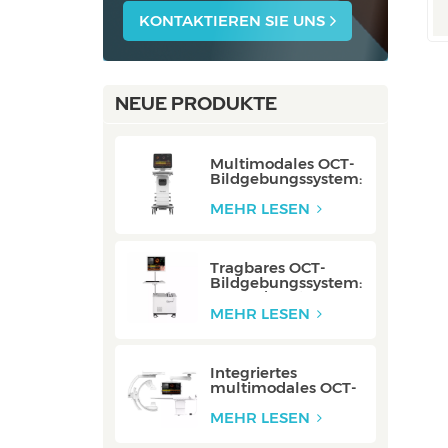
KONTAKTIEREN SIE UNS
NEUE PRODUKTE
Multimodales OCT-
Bildgebungssystem:
P80/P80-E
MEHR LESEN
Tragbares OCT-
Bildgebungssystem:
Mobile/Mobile-E
MEHR LESEN
Integriertes
multimodales OCT-
Bildgebungssystem:
Integriert
MEHR LESEN