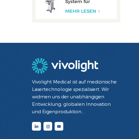
System für
Halsschlagadern:
ZERO
MEHR LESEN
Vivolight Medical ist auf medizinische
Lasertechnologie spezialisiert. Wir
widmen uns der unabhängigen
Entwicklung, globalen Innovation
und Eigenproduktion
minimalinvasiver interventioneller
Diagnose- und Therapiegeräte mit
Lasertechnologie. Durch die