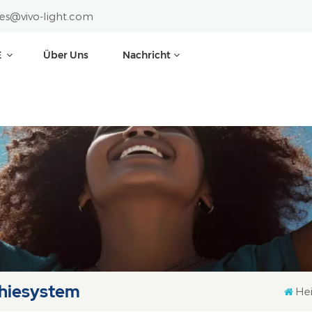
les@vivo-light.com
E
Über Uns
Nachricht
hiesystem
He